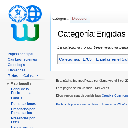
Categoría
Discusión
Categoría:Erigidas
Saltar a:
navegación
,
buscar
La categoría no contiene ninguna pági
Página principal
Categorías
:
1783
Erigidas en el Sig
Cambios recientes
Cronología
Efemérides
Textos de Calasanz
Esta página fue modificada por última vez el 8 oct 20
Enciclopedia
Esta página se ha visitado 1149 veces.
Portal de la
Enciclopedia
El contenido está disponible bajo
Creative Commons 
Familia
Demarcaciones
Política de protección de datos
Acerca de WikiPía
Presencias por
Demarcación
Presencias por
Localidad
Religiosos por