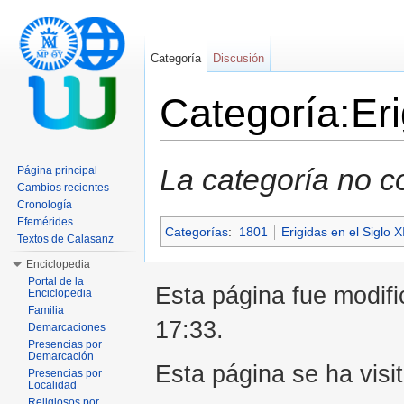
Categoría
Discusión
Categoría:Er
Saltar a:
navegación
,
buscar
La categoría no c
Página principal
Cambios recientes
Cronología
Efemérides
Categorías
:
1801
Erigidas en el Siglo X
Textos de Calasanz
Enciclopedia
Portal de la
Esta página fue modifi
Enciclopedia
Familia
17:33.
Demarcaciones
Presencias por
Demarcación
Esta página se ha visi
Presencias por
Localidad
Religiosos por