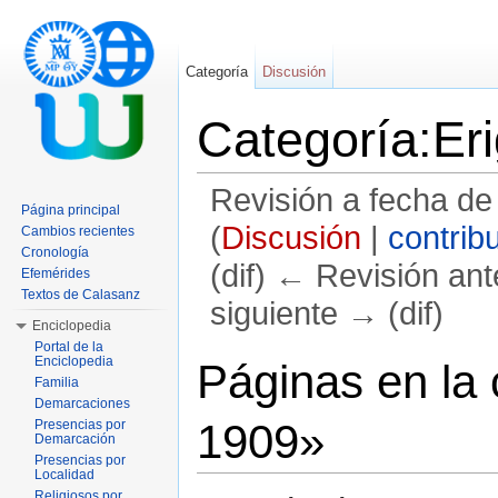
Categoría
Discusión
Categoría:Er
Revisión a fecha de
Página principal
(
Discusión
|
contrib
Cambios recientes
Cronología
(dif) ← Revisión ante
Efemérides
Textos de Calasanz
siguiente → (dif)
Enciclopedia
Saltar a:
navegación
,
buscar
Portal de la
Enciclopedia
Páginas en la 
Familia
Demarcaciones
1909»
Presencias por
Demarcación
Presencias por
Localidad
Religiosos por