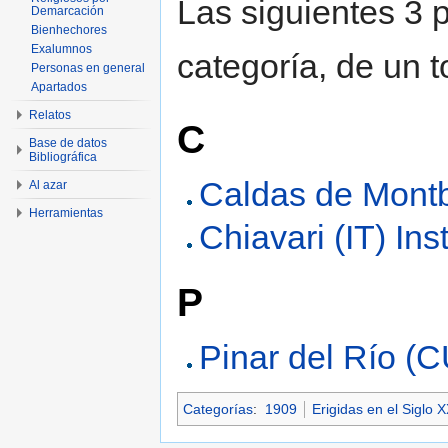
Las siguientes 3 
Demarcación
Bienhechores
Exalumnos
categoría, de un t
Personas en general
Apartados
Relatos
C
Base de datos
Bibliográfica
Caldas de Montb
Al azar
Herramientas
Chiavari (IT) Inst
P
Pinar del Río (C
Categorías
:
1909
Erigidas en el Siglo 