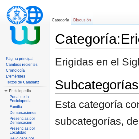
Categoría
Discusión
Categoría:Eri
Saltar a:
navegación
,
buscar
Erigidas en el Sig
Página principal
Cambios recientes
Cronología
Efemérides
Subcategorías
Textos de Calasanz
Enciclopedia
Portal de la
Esta categoría co
Enciclopedia
Familia
Demarcaciones
subcategorías, de 
Presencias por
Demarcación
Presencias por
Localidad
Religiosos por