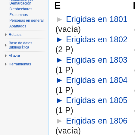
E
Demarcación
Bienhechores
Exalumnos
►
Erigidas en 1801
Personas en general
Apartados
(vacía)
Relatos
►
Erigidas en 1802
Base de datos
(2 P)
Bibliográfica
Al azar
►
Erigidas en 1803
Herramientas
(1 P)
►
Erigidas en 1804
(1 P)
►
Erigidas en 1805
(1 P)
►
Erigidas en 1806
(vacía)