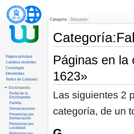
Categoría
Discusión
Categoría:Fa
Saltar a:
navegación
,
buscar
Páginas en la 
Página principal
Cambios recientes
Cronología
1623»
Efemérides
Textos de Calasanz
Enciclopedia
Las siguientes 2 
Portal de la
Enciclopedia
Familia
categoría, de un t
Demarcaciones
Presencias por
Demarcación
Presencias por
Localidad
G
Religiosos por