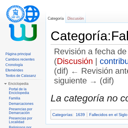
Categoría
Discusión
Categoría:Fa
Revisión a fecha de
Página principal
(
Discusión
|
contrib
Cambios recientes
Cronología
(dif) ← Revisión ante
Efemérides
Textos de Calasanz
siguiente → (dif)
Enciclopedia
Saltar a:
navegación
,
buscar
Portal de la
Enciclopedia
La categoría no c
Familia
Demarcaciones
Presencias por
Demarcación
Categorías
:
1639
Fallecidos en el Siglo
Presencias por
Localidad
Religiosos por