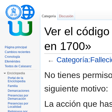
Categoría
Discusión
Ver el código
en 1700»
Página principal
Cambios recientes
Cronología
←
Categoría:Fallec
Efemérides
Saltar a:
navegación
,
buscar
Textos de Calasanz
No tienes permiso
Enciclopedia
Portal de la
Enciclopedia
siguiente motivo:
Familia
Demarcaciones
Presencias por
Demarcación
La acción que has 
Presencias por
Localidad
Religiosos por