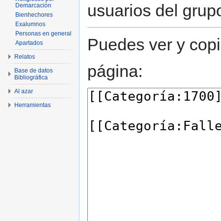
usuarios del grup
Demarcación
Bienhechores
Exalumnos
Personas en general
Puedes ver y copi
Apartados
Relatos
página:
Base de datos
Bibliográfica
Al azar
Herramientas