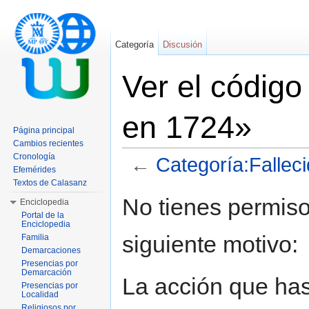
Categoría
Discusión
Ver el código
en 1724»
Página principal
Cambios recientes
Cronología
←
Categoría:Fallec
Efemérides
Saltar a:
navegación
,
buscar
Textos de Calasanz
No tienes permiso
Enciclopedia
Portal de la
Enciclopedia
siguiente motivo:
Familia
Demarcaciones
Presencias por
Demarcación
La acción que has 
Presencias por
Localidad
Religiosos por