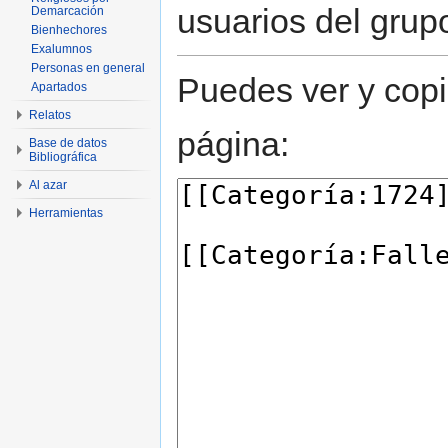
usuarios del grup
Demarcación
Bienhechores
Exalumnos
Personas en general
Puedes ver y copi
Apartados
Relatos
página:
Base de datos
Bibliográfica
Al azar
Herramientas