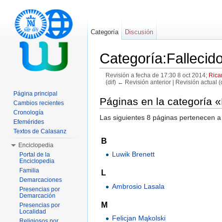
Categoría
Discusión
Categoría:Fallecid
Revisión a fecha de 17:30 8 oct 2014;
Rica
(dif) ← Revisión anterior | Revisión actual (d
Saltar a:
navegación
,
buscar
Página principal
Páginas en la categoría 
Cambios recientes
Cronología
Las siguientes 8 páginas pertenecen a 
Efemérides
Textos de Calasanz
B
Enciclopedia
Luwik Brenett
Portal de la
Enciclopedia
Familia
L
Demarcaciones
Ambrosio Lasala
Presencias por
Demarcación
M
Presencias por
Localidad
Felicjan Mąkolski
Religiosos por