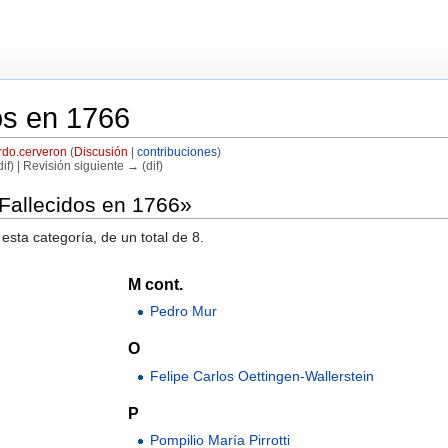
os en 1766
rdo.cerveron
(
Discusión
|
contribuciones
)
if) | Revisión siguiente → (dif)
«Fallecidos en 1766»
esta categoría, de un total de 8.
M cont.
Pedro Mur
O
Felipe Carlos Oettingen-Wallerstein
P
Pompilio María Pirrotti