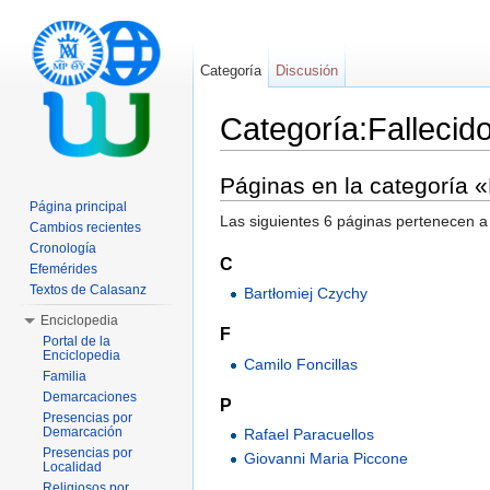
Categoría
Discusión
Categoría:Fallecid
Saltar a:
navegación
,
buscar
Páginas en la categoría 
Página principal
Las siguientes 6 páginas pertenecen a 
Cambios recientes
Cronología
C
Efemérides
Textos de Calasanz
Bartłomiej Czychy
Enciclopedia
F
Portal de la
Enciclopedia
Camilo Foncillas
Familia
Demarcaciones
P
Presencias por
Demarcación
Rafael Paracuellos
Presencias por
Giovanni Maria Piccone
Localidad
Religiosos por