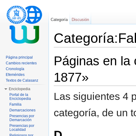
Categoría
Discusión
Categoría:Fa
Saltar a:
navegación
,
buscar
Páginas en la 
Página principal
Cambios recientes
Cronología
1877»
Efemérides
Textos de Calasanz
Enciclopedia
Las siguientes 4 
Portal de la
Enciclopedia
Familia
categoría, de un t
Demarcaciones
Presencias por
Demarcación
Presencias por
Localidad
D
Religiosos por