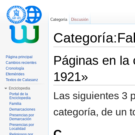
Categoría
Discusión
Categoría:Fa
Saltar a:
navegación
,
buscar
Páginas en la 
Página principal
Cambios recientes
Cronología
1921»
Efemérides
Textos de Calasanz
Enciclopedia
Las siguientes 3 
Portal de la
Enciclopedia
Familia
categoría, de un t
Demarcaciones
Presencias por
Demarcación
Presencias por
Localidad
C
Religiosos por