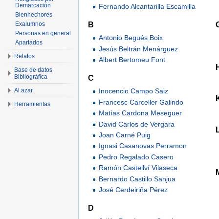
Demarcación
Fernando Alcantarilla Escamilla
Bienhechores
B
Exalumnos
Personas en general
Antonio Begués Boix
Apartados
Jesús Beltrán Menárguez
Relatos
Albert Bertomeu Font
Base de datos
Bibliográfica
C
Al azar
Inocencio Campo Saiz
Francesc Carceller Galindo
Herramientas
Matías Cardona Meseguer
David Carlos de Vergara
Joan Carné Puig
Ignasi Casanovas Perramon
Pedro Regalado Casero
Ramón Castellví Vilaseca
Bernardo Castillo Sanjua
José Cerdeiriña Pérez
D