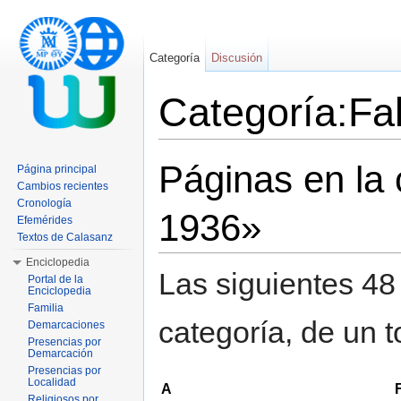
Categoría
Discusión
Categoría:Fa
Saltar a:
navegación
,
buscar
Páginas en la 
Página principal
Cambios recientes
Cronología
1936»
Efemérides
Textos de Calasanz
Enciclopedia
Las siguientes 48
Portal de la
Enciclopedia
Familia
categoría, de un t
Demarcaciones
Presencias por
Demarcación
Presencias por
Localidad
A
Religiosos por