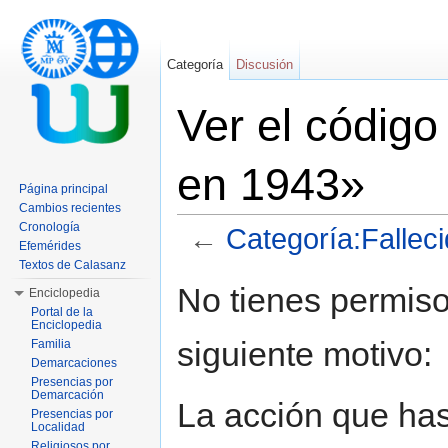
Categoría
Discusión
Ver el código
en 1943»
Página principal
Cambios recientes
Cronología
←
Categoría:Fallec
Efemérides
Saltar a:
navegación
,
buscar
Textos de Calasanz
No tienes permiso
Enciclopedia
Portal de la
Enciclopedia
siguiente motivo:
Familia
Demarcaciones
Presencias por
Demarcación
La acción que has 
Presencias por
Localidad
Religiosos por