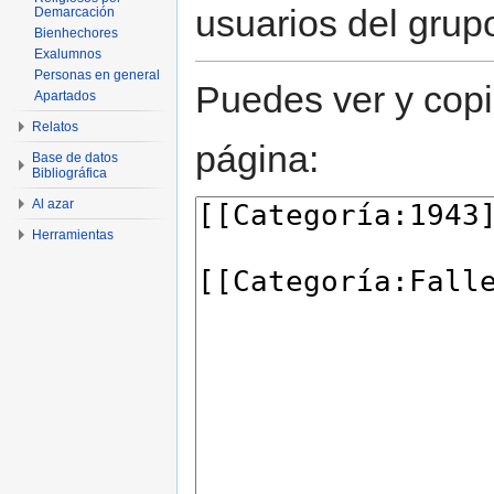
usuarios del grup
Demarcación
Bienhechores
Exalumnos
Personas en general
Puedes ver y copi
Apartados
Relatos
página:
Base de datos
Bibliográfica
Al azar
Herramientas