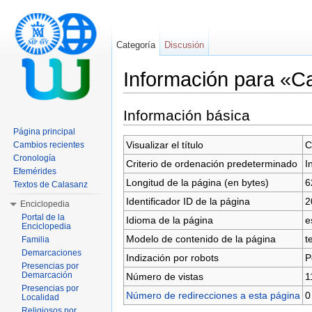
Categoría
Discusión
Información para «Ca
Saltar a:
navegación
,
buscar
Información básica
Página principal
Visualizar el título
C
Cambios recientes
Cronología
Criterio de ordenación predeterminado
I
Efemérides
Longitud de la página (en bytes)
6
Textos de Calasanz
Identificador ID de la página
2
Enciclopedia
Portal de la
Idioma de la página
e
Enciclopedia
Modelo de contenido de la página
t
Familia
Demarcaciones
Indización por robots
P
Presencias por
Demarcación
Número de vistas
1
Presencias por
Número de redirecciones a esta página
0
Localidad
Religiosos por