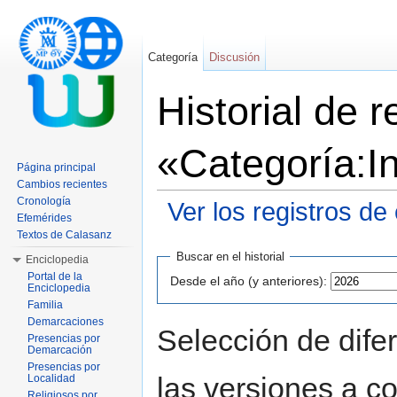
Categoría
Discusión
Historial de 
«Categoría:I
Página principal
Cambios recientes
Cronología
Ver los registros de
Efemérides
Saltar a:
navegación
,
buscar
Textos de Calasanz
Buscar en el historial
Enciclopedia
Portal de la
Desde el año (y anteriores):
Enciclopedia
Familia
Demarcaciones
Selección de dife
Presencias por
Demarcación
Presencias por
las versiones a c
Localidad
Religiosos por