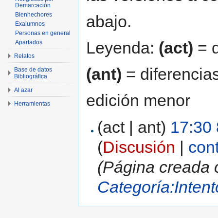
Demarcación
Bienhechores
abajo.
Exalumnos
Personas en general
Leyenda:
(act)
= d
Apartados
Relatos
(ant)
= diferencias
Base de datos
Bibliográfica
Al azar
edición menor
Herramientas
(act | ant)
17:30 
(
Discusión
|
con
(Página creada 
Categoría:Intent