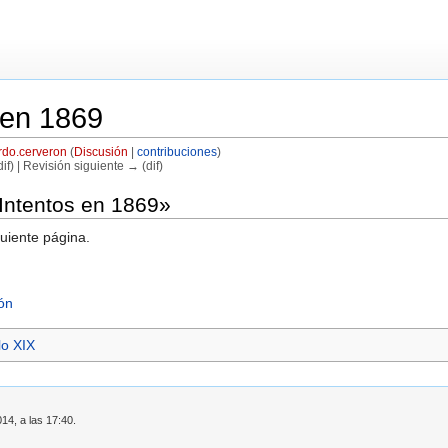
 en 1869
rdo.cerveron
(
Discusión
|
contribuciones
)
if) | Revisión siguiente → (dif)
«Intentos en 1869»
guiente página.
ón
lo XIX
14, a las 17:40.