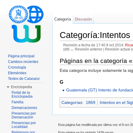
Categoría
Discusión
Categoría:Intentos
Revisión a fecha de 17:40 8 oct 2014;
Rica
(dif) ← Revisión anterior | Revisión actual (d
Saltar a:
navegación
,
buscar
Página principal
Páginas en la categoría 
Cambios recientes
Cronología
Esta categoría incluye solamente la si
Efemérides
Textos de Calasanz
G
Enciclopedia
Guatemala (GT) Intento de fundaci
Portal de la
Enciclopedia
Familia
Categorías
:
1869
Intentos en el Sig
Demarcaciones
Presencias por
Demarcación
Presencias por
Esta página fue modificada por última vez el 8 oct 20
Localidad
Religiosos por
Esta página se ha visitado 1439 veces.