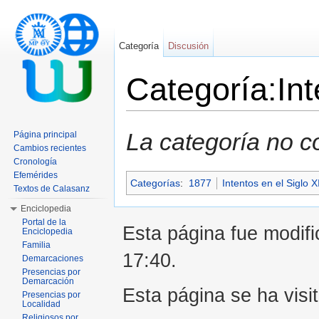
Categoría
Discusión
Categoría:In
Saltar a:
navegación
,
buscar
La categoría no c
Página principal
Cambios recientes
Cronología
Efemérides
Categorías
:
1877
Intentos en el Siglo X
Textos de Calasanz
Enciclopedia
Portal de la
Esta página fue modifi
Enciclopedia
Familia
17:40.
Demarcaciones
Presencias por
Demarcación
Esta página se ha visi
Presencias por
Localidad
Religiosos por