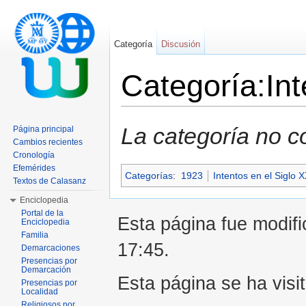
Categoría
Discusión
Categoría:In
Saltar a:
navegación
,
buscar
La categoría no c
Página principal
Cambios recientes
Cronología
Efemérides
Categorías
:
1923
Intentos en el Siglo 
Textos de Calasanz
Enciclopedia
Portal de la
Esta página fue modifi
Enciclopedia
Familia
17:45.
Demarcaciones
Presencias por
Demarcación
Esta página se ha visi
Presencias por
Localidad
Religiosos por