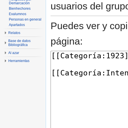
usuarios del grup
Demarcación
Bienhechores
Exalumnos
Personas en general
Puedes ver y copi
Apartados
Relatos
página:
Base de datos
Bibliográfica
Al azar
Herramientas