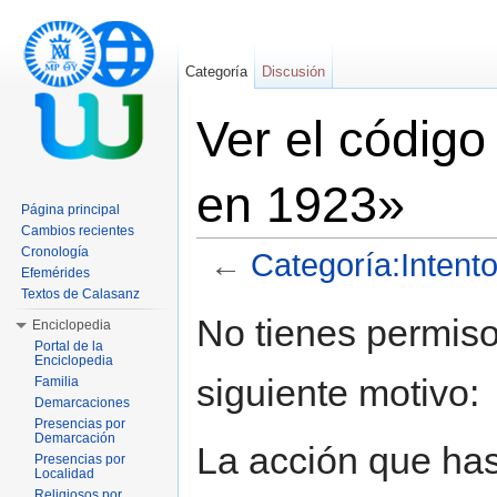
Categoría
Discusión
Ver el código
en 1923»
Página principal
Cambios recientes
Cronología
←
Categoría:Intent
Efemérides
Saltar a:
navegación
,
buscar
Textos de Calasanz
No tienes permiso
Enciclopedia
Portal de la
Enciclopedia
siguiente motivo:
Familia
Demarcaciones
Presencias por
Demarcación
La acción que has 
Presencias por
Localidad
Religiosos por