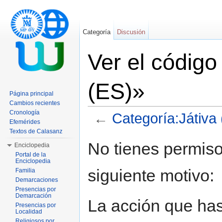
Categoría
Discusión
Ver el código
(ES)»
Página principal
Cambios recientes
Cronología
←
Categoría:Játiva
Efemérides
Saltar a:
navegación
,
buscar
Textos de Calasanz
No tienes permiso
Enciclopedia
Portal de la
Enciclopedia
siguiente motivo:
Familia
Demarcaciones
Presencias por
Demarcación
La acción que has 
Presencias por
Localidad
Religiosos por