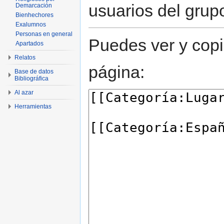
usuarios del grup
Demarcación
Bienhechores
Exalumnos
Personas en general
Puedes ver y copi
Apartados
Relatos
página:
Base de datos
Bibliográfica
Al azar
Herramientas