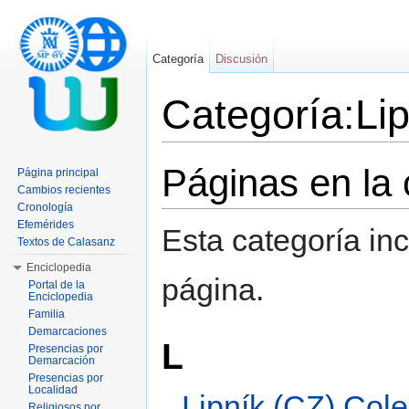
Categoría
Discusión
Categoría:Lip
Saltar a:
navegación
,
buscar
Páginas en la 
Página principal
Cambios recientes
Cronología
Efemérides
Esta categoría in
Textos de Calasanz
Enciclopedia
página.
Portal de la
Enciclopedia
Familia
Demarcaciones
L
Presencias por
Demarcación
Presencias por
Localidad
Lipník (CZ) Cole
Religiosos por