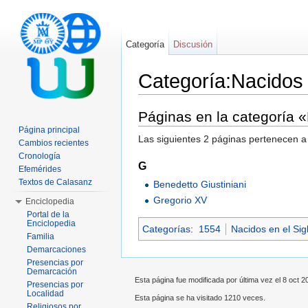
Categoría
Discusión
Categoría:Nacidos
Saltar a:
navegación
,
buscar
Páginas en la categoría 
Página principal
Las siguientes 2 páginas pertenecen a 
Cambios recientes
Cronología
G
Efemérides
Textos de Calasanz
Benedetto Giustiniani
Gregorio XV
Enciclopedia
Portal de la
Enciclopedia
Categorías
:
1554
Nacidos en el Sig
Familia
Demarcaciones
Presencias por
Demarcación
Esta página fue modificada por última vez el 8 oct 20
Presencias por
Localidad
Esta página se ha visitado 1210 veces.
Religiosos por