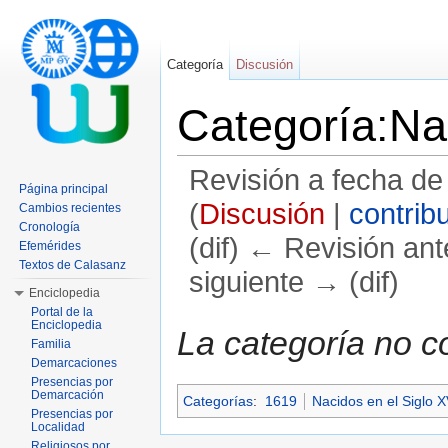
Categoría
Discusión
Categoría:Na
Revisión a fecha de
Página principal
(
Discusión
|
contrib
Cambios recientes
Cronología
(dif) ← Revisión ante
Efemérides
Textos de Calasanz
siguiente → (dif)
Enciclopedia
Saltar a:
navegación
,
buscar
Portal de la
Enciclopedia
La categoría no c
Familia
Demarcaciones
Presencias por
Demarcación
Categorías
:
1619
Nacidos en el Siglo X
Presencias por
Localidad
Religiosos por