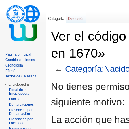
Categoría
Discusión
Ver el códig
en 1670»
Página principal
Cambios recientes
Cronología
←
Categoría:Nacid
Efemérides
Saltar a:
navegación
,
buscar
Textos de Calasanz
No tienes permiso
Enciclopedia
Portal de la
Enciclopedia
siguiente motivo:
Familia
Demarcaciones
Presencias por
Demarcación
La acción que has 
Presencias por
Localidad
Religiosos por