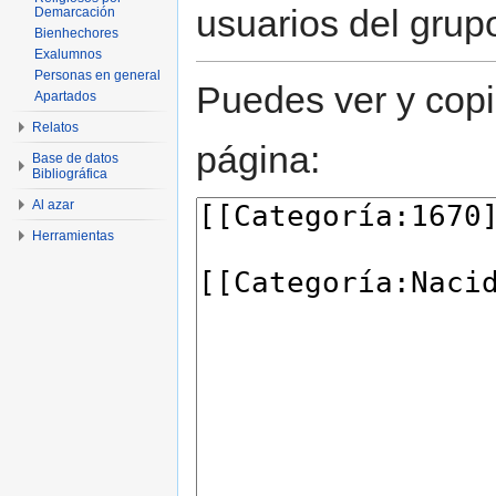
usuarios del grup
Demarcación
Bienhechores
Exalumnos
Personas en general
Puedes ver y copi
Apartados
Relatos
página:
Base de datos
Bibliográfica
Al azar
Herramientas