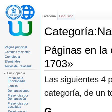
Categoría
Discusión
Categoría:Na
Saltar a:
navegación
,
buscar
Páginas en la
Página principal
Cambios recientes
Cronología
1703»
Efemérides
Textos de Calasanz
Enciclopedia
Las siguientes 4 
Portal de la
Enciclopedia
Familia
categoría, de un t
Demarcaciones
Presencias por
Demarcación
Presencias por
Localidad
G
Religiosos por