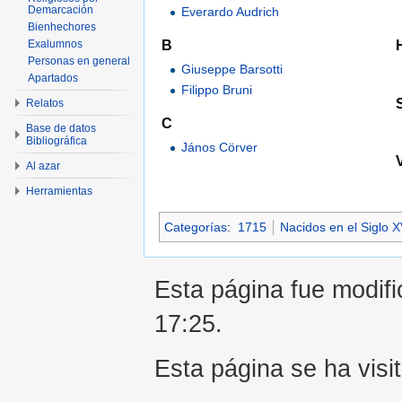
Demarcación
Everardo Audrich
Bienhechores
B
Exalumnos
Personas en general
Giuseppe Barsotti
Apartados
Filippo Bruni
Relatos
C
Base de datos
Bibliográfica
János Cörver
Al azar
Herramientas
Categorías
:
1715
Nacidos en el Siglo XV
Esta página fue modifi
17:25.
Esta página se ha visi