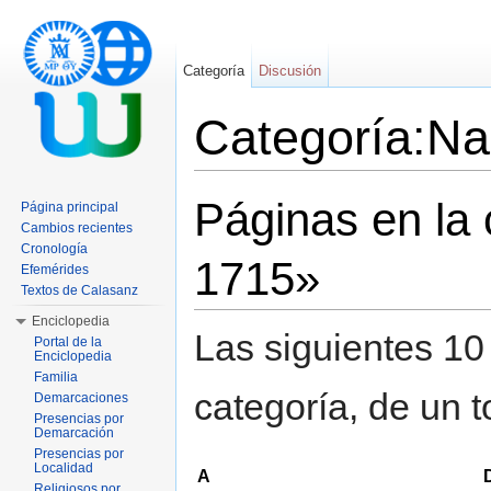
Categoría
Discusión
Categoría:Na
Saltar a:
navegación
,
buscar
Páginas en la
Página principal
Cambios recientes
Cronología
1715»
Efemérides
Textos de Calasanz
Enciclopedia
Las siguientes 10
Portal de la
Enciclopedia
Familia
categoría, de un t
Demarcaciones
Presencias por
Demarcación
Presencias por
Localidad
A
Religiosos por