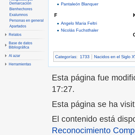
Demarcación
Pantaleón Blanquer
Bienhechores
F
Exalumnos
Personas en general
Angelo Maria Feltri
Apartados
Nicolás Fuchsthaler
Relatos
Base de datos
Bibliográfica
Al azar
Categorías
:
1733
Nacidos en el Siglo XV
Herramientas
Esta página fue modifi
17:27.
Esta página se ha visi
El contenido está disp
Reconocimiento Compar