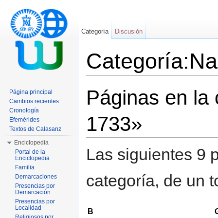
Categoría
Discusión
Categoría:Na
Saltar a:
navegación
,
buscar
Páginas en la
Página principal
Cambios recientes
Cronología
1733»
Efemérides
Textos de Calasanz
Enciclopedia
Las siguientes 9 
Portal de la
Enciclopedia
Familia
categoría, de un t
Demarcaciones
Presencias por
Demarcación
Presencias por
Localidad
B
Religiosos por