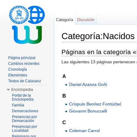
Categoría
Discusión
Categoría:Nacidos
Saltar a:
navegación
,
buscar
Páginas en la categoría 
Página principal
Las siguientes 13 páginas pertenecen a
Cambios recientes
Cronología
Efemérides
A
Textos de Calasanz
Daniel Azanza Goñi
Enciclopedia
B
Portal de la
Enciclopedia
Críspulo Benítez Fontúrbel
Familia
Giovanni Bonuccelli
Demarcaciones
Presencias por
Demarcación
C
Presencias por
Coleman Carrol
Localidad
Religiosos por