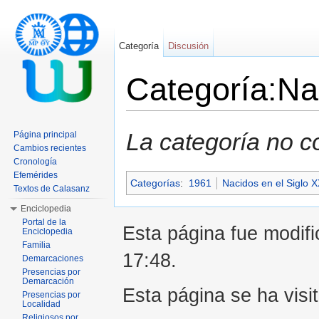
Categoría
Discusión
Categoría:Na
Saltar a:
navegación
,
buscar
La categoría no c
Página principal
Cambios recientes
Cronología
Efemérides
Categorías
:
1961
Nacidos en el Siglo X
Textos de Calasanz
Enciclopedia
Portal de la
Esta página fue modifi
Enciclopedia
Familia
17:48.
Demarcaciones
Presencias por
Demarcación
Esta página se ha visi
Presencias por
Localidad
Religiosos por