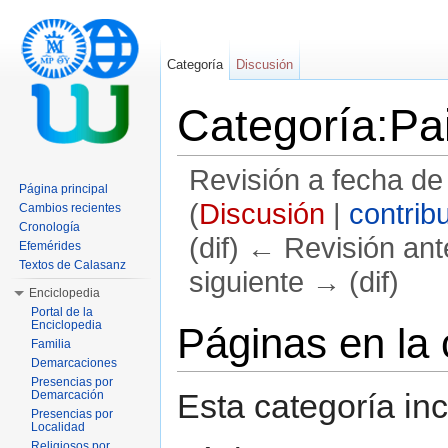
Categoría
Discusión
Categoría:Pai
Revisión a fecha de
Página principal
(
Discusión
|
contrib
Cambios recientes
Cronología
(dif) ← Revisión ante
Efemérides
Textos de Calasanz
siguiente → (dif)
Enciclopedia
Saltar a:
navegación
,
buscar
Portal de la
Enciclopedia
Páginas en la 
Familia
Demarcaciones
Presencias por
Esta categoría in
Demarcación
Presencias por
Localidad
Religiosos por