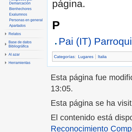
página.
Demarcación
Bienhechores
Exalumnos
Personas en general
P
Apartados
Relatos
Pai (IT) Parroqu
Base de datos
Bibliográfica
Al azar
Categorías
:
Lugares
Italia
Herramientas
Esta página fue modifi
13:05.
Esta página se ha visi
El contenido está disp
Reconocimiento Compar