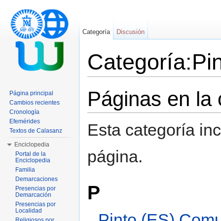
Categoría
Discusión
Categoría:Pi
Saltar a:
navegación
,
buscar
Páginas en la 
Página principal
Cambios recientes
Cronología
Efemérides
Esta categoría in
Textos de Calasanz
Enciclopedia
página.
Portal de la
Enciclopedia
Familia
Demarcaciones
P
Presencias por
Demarcación
Presencias por
Localidad
Pinto (ES) Comu
Religiosos por