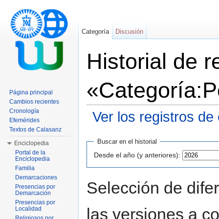
Categoría
Discusión
Historial de 
«Categoría:P
Página principal
Cambios recientes
Cronología
Ver los registros de
Efemérides
Saltar a:
navegación
,
buscar
Textos de Calasanz
Buscar en el historial
Enciclopedia
Portal de la
Desde el año (y anteriores):
Enciclopedia
Familia
Demarcaciones
Selección de dife
Presencias por
Demarcación
Presencias por
las versiones a c
Localidad
Religiosos por