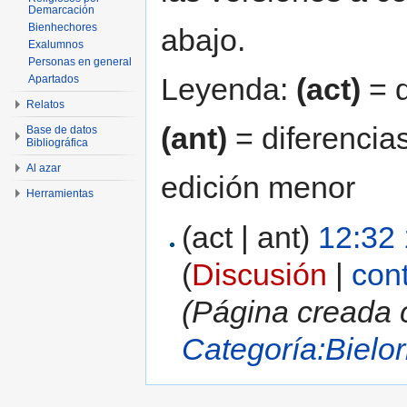
Demarcación
Bienhechores
abajo.
Exalumnos
Personas en general
Leyenda:
(act)
= d
Apartados
Relatos
(ant)
= diferencias
Base de datos
Bibliográfica
Al azar
edición menor
Herramientas
(act | ant)
12:32 
(
Discusión
|
con
(Página creada 
Categoría:Bielor