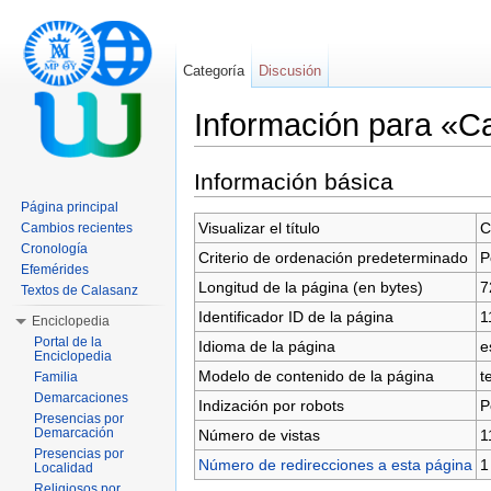
Categoría
Discusión
Información para «Ca
Saltar a:
navegación
,
buscar
Información básica
Página principal
Visualizar el título
C
Cambios recientes
Cronología
Criterio de ordenación predeterminado
P
Efemérides
Longitud de la página (en bytes)
7
Textos de Calasanz
Identificador ID de la página
1
Enciclopedia
Portal de la
Idioma de la página
e
Enciclopedia
Modelo de contenido de la página
t
Familia
Demarcaciones
Indización por robots
P
Presencias por
Demarcación
Número de vistas
1
Presencias por
Número de redirecciones a esta página
1
Localidad
Religiosos por