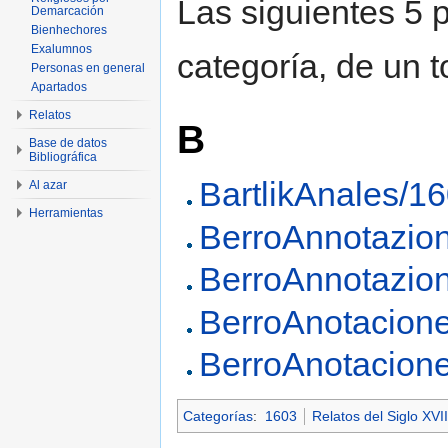
Las siguientes 5 
Demarcación
Bienhechores
Exalumnos
categoría, de un t
Personas en general
Apartados
Relatos
B
Base de datos
Bibliográfica
BartlikAnales/1
Al azar
Herramientas
BerroAnnotazio
BerroAnnotazio
BerroAnotacion
BerroAnotacion
Categorías
:
1603
Relatos del Siglo XVII