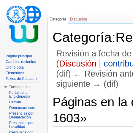
Categoría
Discusión
Categoría:Re
Revisión a fecha de
Página principal
(
Discusión
|
contrib
Cambios recientes
Cronología
(dif) ← Revisión ante
Efemérides
Textos de Calasanz
siguiente → (dif)
Enciclopedia
Saltar a:
navegación
,
buscar
Portal de la
Enciclopedia
Páginas en la 
Familia
Demarcaciones
1603»
Presencias por
Demarcación
Presencias por
Localidad
Religiosos por