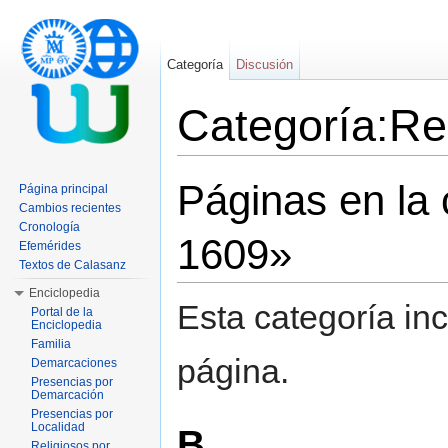
Categoría
Discusión
Categoría:Re
Saltar a:
navegación
,
buscar
Páginas en la 
Página principal
Cambios recientes
Cronología
1609»
Efemérides
Textos de Calasanz
Enciclopedia
Esta categoría in
Portal de la
Enciclopedia
Familia
página.
Demarcaciones
Presencias por
Demarcación
Presencias por
Localidad
B
Religiosos por