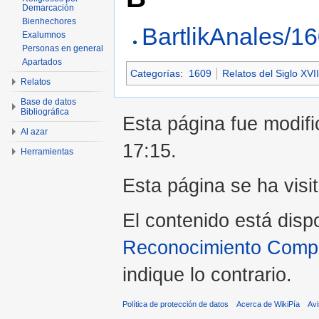
Demarcación
Bienhechores
BartlikAnales/1
Exalumnos
Personas en general
Apartados
Categorías
:
1609
Relatos del Siglo XVII
Relatos
Base de datos
Bibliográfica
Esta página fue modifi
Al azar
17:15.
Herramientas
Esta página se ha visi
El contenido está disp
Reconocimiento Compar
indique lo contrario.
Política de protección de datos
Acerca de WikiPía
Avi