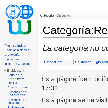
Categoría
Discusión
Categoría:Re
Saltar a:
navegación
,
buscar
La categoría no c
Página principal
Cambios recientes
Cronología
Efemérides
Categorías
:
1783
Relatos del Siglo XVII
Textos de Calasanz
Enciclopedia
Portal de la
Esta página fue modifi
Enciclopedia
Familia
17:32.
Demarcaciones
Presencias por
Demarcación
Esta página se ha visi
Presencias por
Localidad
Religiosos por