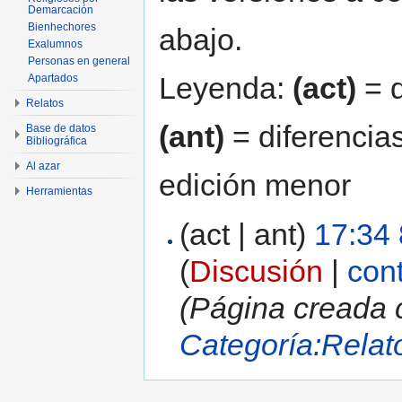
Demarcación
Bienhechores
abajo.
Exalumnos
Personas en general
Leyenda:
(act)
= d
Apartados
Relatos
(ant)
= diferencias
Base de datos
Bibliográfica
Al azar
edición menor
Herramientas
(act | ant)
17:34 
(
Discusión
|
con
(Página creada 
Categoría:Relato