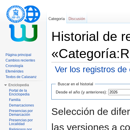
Categoría
Discusión
Historial de 
«Categoría:R
Página principal
Cambios recientes
Cronología
Ver los registros de
Efemérides
Saltar a:
navegación
,
buscar
Textos de Calasanz
Buscar en el historial
Enciclopedia
Portal de la
Desde el año (y anteriores):
Enciclopedia
Familia
Demarcaciones
Selección de dife
Presencias por
Demarcación
Presencias por
las versiones a c
Localidad
Religiosos por