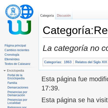
Categoría
Discusión
Categoría:Re
Saltar a:
navegación
,
buscar
La categoría no c
Página principal
Cambios recientes
Cronología
Efemérides
Categorías
:
1863
Relatos del Siglo XIX
Textos de Calasanz
Enciclopedia
Portal de la
Esta página fue modifi
Enciclopedia
Familia
17:39.
Demarcaciones
Presencias por
Demarcación
Esta página se ha visi
Presencias por
Localidad
Religiosos por