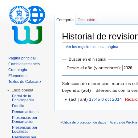
Categoría
Discusión
Historial de revis
Ver los registros de esta página
Saltar a:
navegación
,
buscar
Página principal
Buscar en el historial
Cambios recientes
Desde el año (y anteriores):
Cronología
Efemérides
Textos de Calasanz
Selección de diferencias: marca los se
Leyenda:
(act)
= diferencias con la ver
Enciclopedia
Portal de la
(act | ant)
17:45 8 oct 2014
‎
Ricard
Enciclopedia
Familia
Demarcaciones
Presencias por
Demarcación
Política de protección de datos
Acerca de WikiPía
Presencias por
Localidad
Religiosos por