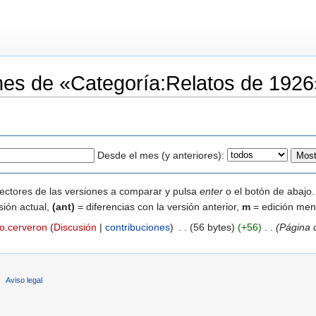
iones de «Categoría:Relatos de 1926
Desde el mes (y anteriores):
lectores de las versiones a comparar y pulsa
enter
o el botón de abajo.
sión actual,
(ant)
= diferencias con la versión anterior,
m
= edición men
o.cerveron
(
Discusión
|
contribuciones
)
‎
. .
(56 bytes)
(+56)
‎
. .
(Página 
Aviso legal