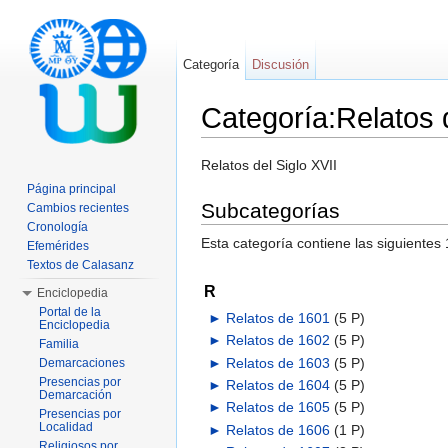
Categoría
Discusión
Categoría:Relatos d
Saltar a:
navegación
,
buscar
Relatos del Siglo XVII
Página principal
Subcategorías
Cambios recientes
Cronología
Esta categoría contiene las siguientes
Efemérides
Textos de Calasanz
R
Enciclopedia
Portal de la
►
Relatos de 1601
‎
(5 P)
Enciclopedia
►
Relatos de 1602
‎
(5 P)
Familia
►
Relatos de 1603
‎
(5 P)
Demarcaciones
Presencias por
►
Relatos de 1604
‎
(5 P)
Demarcación
►
Relatos de 1605
‎
(5 P)
Presencias por
Localidad
►
Relatos de 1606
‎
(1 P)
Religiosos por