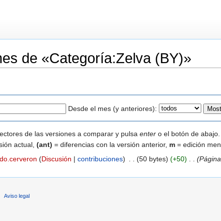
ones de «Categoría:Zelva (BY)»
Desde el mes (y anteriores):
lectores de las versiones a comparar y pulsa
enter
o el botón de abajo.
sión actual,
(ant)
= diferencias con la versión anterior,
m
= edición men
rdo.cerveron
(
Discusión
|
contribuciones
)
‎
. .
(50 bytes)
(+50)
‎
. .
(Página
Aviso legal