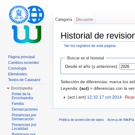
Categoría
Discusión
Historial de revisi
Ver los registros de esta página
Saltar a:
navegación
,
buscar
Página principal
Buscar en el historial
Cambios recientes
Desde el año (y anteriores):
Cronología
Efemérides
Textos de Calasanz
Selección de diferencias: marca los se
Leyenda:
(act)
= diferencias con la ver
Enciclopedia
Portal de la
(act | ant)
12:32 17 oct 2014
‎
Rica
Enciclopedia
Familia
Demarcaciones
Presencias por
Demarcación
Política de protección de datos
Acerca de WikiPía
Presencias por
Localidad
Religiosos por