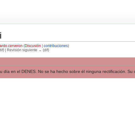
i
ardo.cerveron
(
Discusión
|
contribuciones
)
if) | Revisión siguiente → (dif)
 su día en el DENES. No se ha hecho sobre él ninguna rectificación. Su c