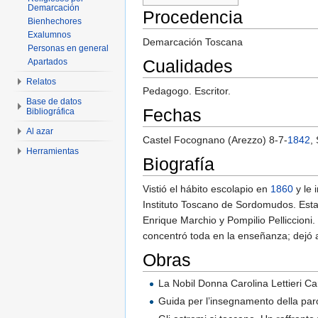
Demarcación
Procedencia
Bienhechores
Exalumnos
Demarcación Toscana
Personas en general
Cualidades
Apartados
Relatos
Pedagogo. Escritor.
Base de datos
Fechas
Bibliográfica
Al azar
Castel Focognano (Arezzo) 8-7-
1842
,
Herramientas
Biografía
Vistió el hábito escolapio en
1860
y le 
Instituto Toscano de Sordomudos. Esta 
Enrique Marchio y Pompilio Pelliccioni
concentró toda en la enseñanza; dejó 
Obras
La Nobil Donna Carolina Lettieri Ca
Guida per l’insegnamento della par