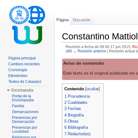
Página
Discusión
Constantino Mattiol
Revisión a fecha de 08:40 17 jun 2015;
Ric
(
dif
)
← Revisión anterior
| Revisión actual (d
Saltar a:
navegación
,
buscar
Página principal
Aviso de contenido
Cambios recientes
Cronología
Este texto es el original publicado en
Efemérides
Textos de Calasanz
Contenido
[
ocultar
]
Enciclopedia
1
Procedencia
Portal de la
Enciclopedia
2
Cualidades
Familia
3
Fechas
Demarcaciones
4
Biografía
Presencias por
5
Obras
Demarcación
6
Bibliografía
Presencias por
Localidad
7
Redactor(es)
Religiosos por