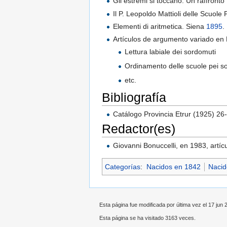
Gli estremi si toccano. Un raffront
Il P. Leopoldo Mattioli delle Scuole
Elementi di aritmetica. Siena
1895
.
Artículos de argumento variado en 
Lettura labiale dei sordomuti
Ordinamento delle scuole pei s
etc.
Bibliografía
Catálogo Provincia Etrur (1925) 26
Redactor(es)
Giovanni Bonuccelli, en 1983, artíc
Categorías
:
Nacidos en 1842
Nacid
Esta página fue modificada por última vez el 17 jun 
Esta página se ha visitado 3163 veces.