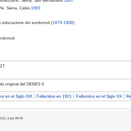
o finanziario. Siena, San Bernardino
1897
.
 Pie. Siena, Calas
1903
L’educazione dei sordomuti (
1879
-
1900
):
ordomuti
-27.
ulo original del DENES II
os en el Siglo XIX
Fallecidos en 1921
Fallecidos en el Siglo XX
Re
2015, a las 08:40.