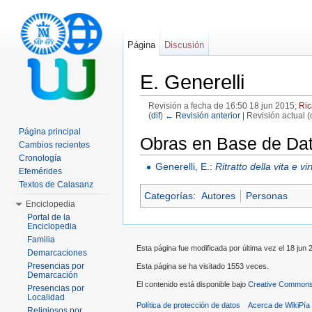
Página
Discusión
E. Generelli
Revisión a fecha de 16:50 18 jun 2015;
Ric
(
dif
)
← Revisión anterior
| Revisión actual (d
Saltar a:
navegación
,
buscar
Página principal
Obras en Base de Dato
Cambios recientes
Cronología
Generelli, E.:
Ritratto della vita e 
Efemérides
Textos de Calasanz
Categorías
:
Autores
Personas
Enciclopedia
Portal de la
Enciclopedia
Familia
Esta página fue modificada por última vez el 18 jun 
Demarcaciones
Presencias por
Esta página se ha visitado 1553 veces.
Demarcación
El contenido está disponible bajo
Creative Commons 
Presencias por
Localidad
Política de protección de datos
Acerca de WikiPía
Religiosos por