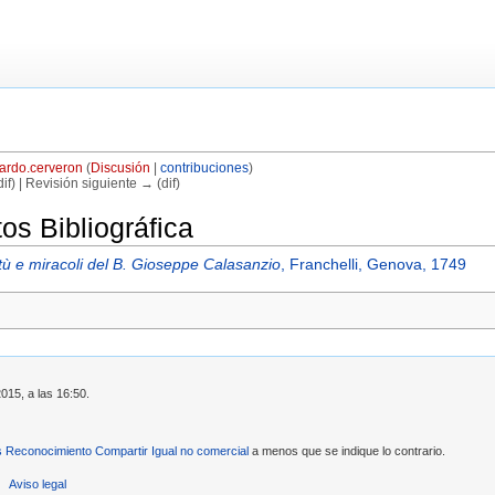
ardo.cerveron
(
Discusión
|
contribuciones
)
if) | Revisión siguiente → (dif)
s Bibliográfica
virtù e miracoli del B. Gioseppe Calasanzio
, Franchelli, Genova, 1749
2015, a las 16:50.
Reconocimiento Compartir Igual no comercial
a menos que se indique lo contrario.
Aviso legal