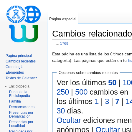
Página especial
Cambios relacionad
←
1769
Saltar a:
navegación
,
buscar
Esta página es una lista de los últimos c
Página principal
categoría). Las páginas que están en tu
li
Cambios recientes
Cronología
Efemérides
Opciones sobre cambios recientes
Textos de Calasanz
Ver los últimos
50
|
10
Enciclopedia
250
|
500
cambios en
Portal de la
Enciclopedia
los últimos
1
|
3
|
7
|
1
Familia
Demarcaciones
30
días.
Presencias por
Demarcación
Ocultar
ediciones men
Presencias por
Localidad
anónimos |
Ocultar
usu
Religiosos por