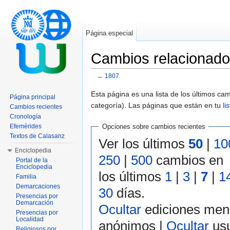
Página especial
Cambios relacionad
←
1807
Saltar a:
navegación
,
buscar
Esta página es una lista de los últimos c
Página principal
categoría). Las páginas que están en tu
li
Cambios recientes
Cronología
Efemérides
Opciones sobre cambios recientes
Textos de Calasanz
Ver los últimos
50
|
10
Enciclopedia
250
|
500
cambios en
Portal de la
Enciclopedia
los últimos
1
|
3
|
7
|
1
Familia
Demarcaciones
30
días.
Presencias por
Demarcación
Ocultar
ediciones men
Presencias por
Localidad
anónimos |
Ocultar
usu
Religiosos por