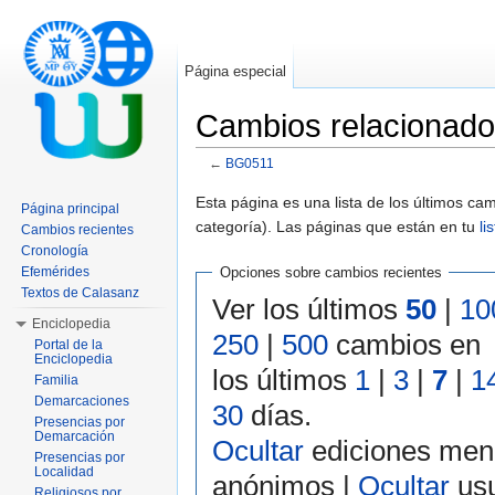
Página especial
Cambios relacionad
←
BG0511
Saltar a:
navegación
,
buscar
Esta página es una lista de los últimos c
Página principal
categoría). Las páginas que están en tu
li
Cambios recientes
Cronología
Efemérides
Opciones sobre cambios recientes
Textos de Calasanz
Ver los últimos
50
|
10
Enciclopedia
250
|
500
cambios en
Portal de la
Enciclopedia
los últimos
1
|
3
|
7
|
1
Familia
Demarcaciones
30
días.
Presencias por
Demarcación
Ocultar
ediciones men
Presencias por
Localidad
anónimos |
Ocultar
usu
Religiosos por