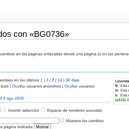
ados con «BG0736»
s cambios en las páginas enlazadas desde una página (o en las perten
ambios en los últimos
1
|
3
|
7
|
14
|
30
días.
Leyenda
bots |
Ocultar
usuarios anónimos |
Ocultar
usuarios
N
Esta 
m
Esta 
b
Esta 
4 8 ago 2026
(
±123
)
E
Invertir selección
Espacio de nombres asociado
Muestra los cambios
la página indicada