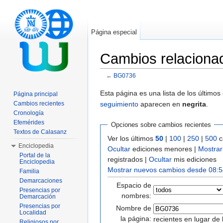
Página especial
Cambios relacion
←
BG0736
Saltar a:
navegación
,
buscar
Esta página es una lista de los último
Página principal
seguimiento
aparecen en
negrita
.
Cambios recientes
Cronología
Efemérides
Opciones sobre cambios recientes
Textos de Calasanz
Ver los últimos
50
|
100
|
250
|
500
c
Enciclopedia
Ocultar
ediciones menores |
Mostrar
Portal de la
registrados |
Ocultar
mis ediciones
Enciclopedia
Mostrar nuevos cambios desde 08:5
Familia
Demarcaciones
Espacio de
Presencias por
nombres:
Demarcación
Presencias por
Nombre de
Localidad
la página:
recientes en lugar de 
Religiosos por