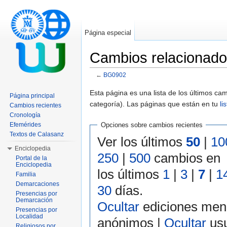
Página especial
Cambios relacionad
←
BG0902
Saltar a:
navegación
,
buscar
Esta página es una lista de los últimos c
Página principal
categoría). Las páginas que están en tu
li
Cambios recientes
Cronología
Efemérides
Opciones sobre cambios recientes
Textos de Calasanz
Ver los últimos
50
|
10
Enciclopedia
250
|
500
cambios en
Portal de la
Enciclopedia
los últimos
1
|
3
|
7
|
1
Familia
Demarcaciones
30
días.
Presencias por
Demarcación
Ocultar
ediciones men
Presencias por
Localidad
anónimos |
Ocultar
usu
Religiosos por