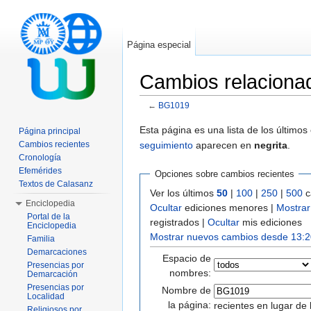
Página especial
Cambios relacion
←
BG1019
Saltar a:
navegación
,
buscar
Esta página es una lista de los último
Página principal
seguimiento
aparecen en
negrita
.
Cambios recientes
Cronología
Efemérides
Opciones sobre cambios recientes
Textos de Calasanz
Ver los últimos
50
|
100
|
250
|
500
c
Enciclopedia
Ocultar
ediciones menores |
Mostrar
Portal de la
registrados |
Ocultar
mis ediciones
Enciclopedia
Mostrar nuevos cambios desde 13:2
Familia
Demarcaciones
Espacio de
Presencias por
nombres:
Demarcación
Presencias por
Nombre de
Localidad
la página:
recientes en lugar de 
Religiosos por