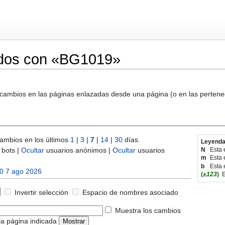
ados con «BG1019»
s cambios en las páginas enlazadas desde una página (o en las perten
ambios en los últimos
1
|
3
|
7
|
14
|
30
días.
Leyenda
bots |
Ocultar
usuarios anónimos |
Ocultar
usuarios
N
Esta 
m
Esta 
b
Esta 
0 7 ago 2026
(
±123
)
E
Invertir selección
Espacio de nombres asociado
Muestra los cambios
la página indicada